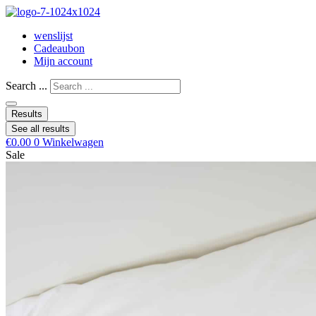
wenslijst
Cadeaubon
Mijn account
Search ...
Results
See all results
€
0.00
0
Winkelwagen
Sale