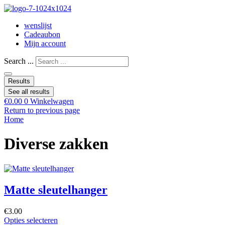
wenslijst
Cadeaubon
Mijn account
Search ...
Results
See all results
€
0.00
0
Winkelwagen
Return to previous page
Home
Diverse zakken
Matte sleutelhanger
€
3.00
Opties selecteren