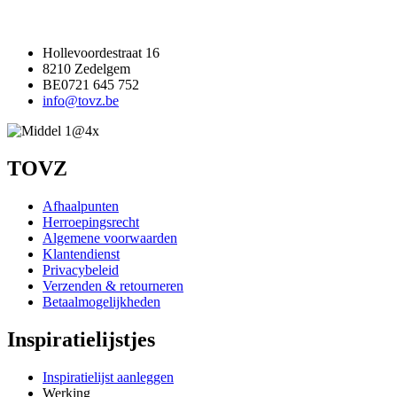
Hollevoordestraat 16
8210 Zedelgem
BE0721 645 752
info@tovz.be
TOVZ
Afhaalpunten
Herroepingsrecht
Algemene voorwaarden
Klantendienst
Privacybeleid
Verzenden & retourneren
Betaalmogelijkheden
Inspiratielijstjes
Inspiratielijst aanleggen
Werking