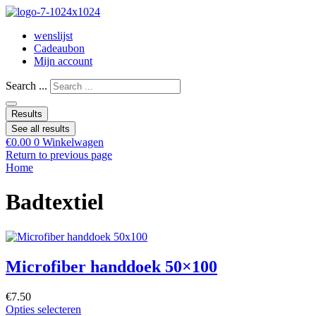
wenslijst
Cadeaubon
Mijn account
Search ...
Results
See all results
€
0.00
0
Winkelwagen
Return to previous page
Home
Badtextiel
Microfiber handdoek 50×100
€
7.50
Opties selecteren