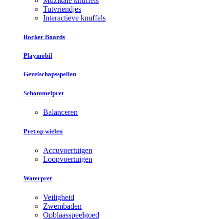
Muzikale knuffels
Tutvriendjes
Interactieve knuffels
Rocker Boards
Playmobil
Gezelschapsspellen
Schommelpret
Balanceren
Pret op wielen
Accuvoertuigen
Loopvoertuigen
Waterpret
Veiligheid
Zwembaden
Opblaasspeelgoed