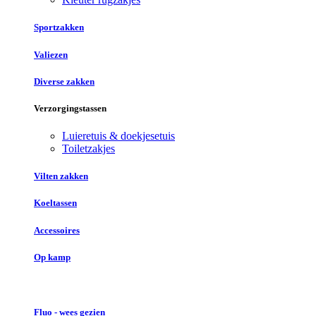
Sportzakken
Valiezen
Diverse zakken
Verzorgingstassen
Luieretuis & doekjesetuis
Toiletzakjes
Vilten zakken
Koeltassen
Accessoires
Op kamp
Fluo - wees gezien