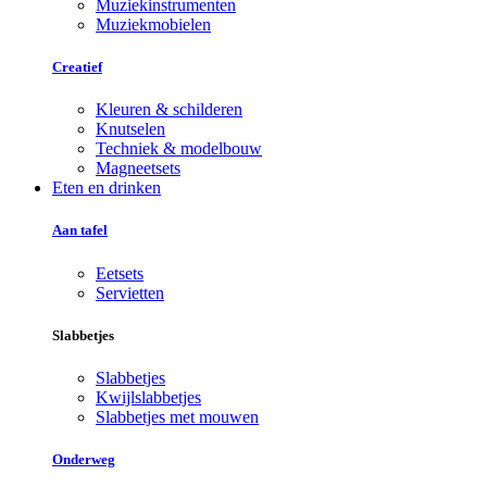
Muziekinstrumenten
Muziekmobielen
Creatief
Kleuren & schilderen
Knutselen
Techniek & modelbouw
Magneetsets
Eten en drinken
Aan tafel
Eetsets
Servietten
Slabbetjes
Slabbetjes
Kwijlslabbetjes
Slabbetjes met mouwen
Onderweg