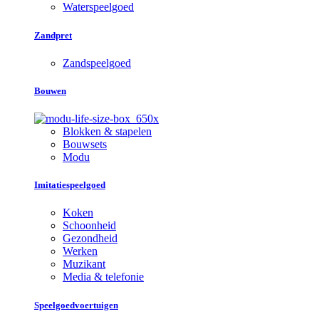
Waterspeelgoed
Zandpret
Zandspeelgoed
Bouwen
Blokken & stapelen
Bouwsets
Modu
Imitatiespeelgoed
Koken
Schoonheid
Gezondheid
Werken
Muzikant
Media & telefonie
Speelgoedvoertuigen