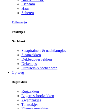
Lichaam
Haar
Scheren
Toilettasjes
Pakketjes
Nachtrust
Slaaptrainers & nachtlampjes
Slaapzakken
Dekbedovertrekken
Dekentjes
Diffusers & toebehoren
Op weg
Rugzakken
Rugzakken
Lagere schoolzakken
Zwemzakjes
Turnzakjes
Kleuter rugzakjes