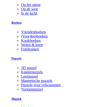
Op het spoor
Op de weg
In de lucht
Boeken
Vriendenboeken
(Voor)leesboeken
Kookboeken
Weten & leren
Fotoboeken
Puzzels
3D puzzel
Kinderpuzzels
Leerpuzzel
Magnetische puzzels
Puzzels voor volwassenen
Vormenpuzzel
Muziek