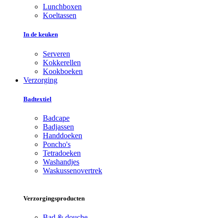
Lunchboxen
Koeltassen
In de keuken
Serveren
Kokkerellen
Kookboeken
Verzorging
Badtextiel
Badcape
Badjassen
Handdoeken
Poncho's
Tetradoeken
Washandjes
Waskussenovertrek
Verzorgingsproducten
Bad & douche