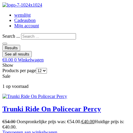
wenslijst
Cadeaubon
Mijn account
Search ...
Results
See all results
€
0.00
0
Winkelwagen
Show
Products per page
Sale
1 op voorraad
Trunki Ride On Policecar Percy
€
54.00
Oorspronkelijke prijs was: €54.00.
€
40.00
Huidige prijs is:
€40.00.
Toevoegen aan winkelwagen