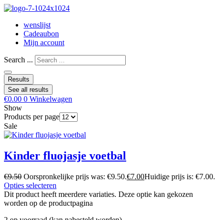
wenslijst
Cadeaubon
Mijn account
Search ...
Results
See all results
€
0.00
0
Winkelwagen
Show
Products per page
Sale
Kinder fluojasje voetbal
€
9.50
Oorspronkelijke prijs was: €9.50.
€
7.00
Huidige prijs is: €7.00.
Opties selecteren
Dit product heeft meerdere variaties. Deze optie kan gekozen
worden op de productpagina
2 op voorraad (kan nabesteld worden)